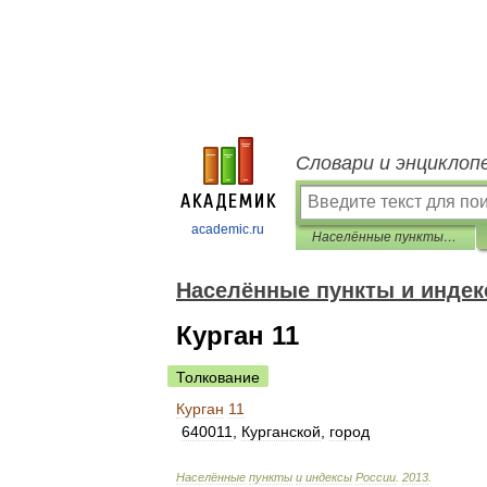
Словари и энциклоп
academic.ru
Населённые пункты и индексы России
Населённые пункты и индек
Курган 11
Толкование
Курган
11
640011
,
Курганской
,
город
Населённые
пункты
и
индексы
России
.
2013
.