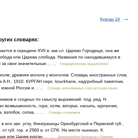
Курган 14
ругих словарях:
ается в середине XVII в. как сл. Царево Городище, она же
лобода или Царева слобода. Названия по находившемуся в
рый за свои значительные… …
Географическая энциклопедия
 холм; древняя могила у монголов. Словарь иностранных слов,
в А.Н., 1910. КУРГАН перс. kourkhane, надгробный памятник.
 в южной России и… …
Словарь иностранных слов русского языка
онимов и сходных по смыслу выражений. под. ред. Н.
ан возвышенность, гора; холм, взгорье, насыпь, курганчик,
тка, взлобок, сопка,… …
Словарь синонимов
в юго зап. углу, близграницы Оренбургской и Пермской губ.,
от губ. гор. и 2960 в. от СПб. На месте нынешн. К.
ище или Царев курган,… …
Энциклопедия Брокгауза и Ефрона