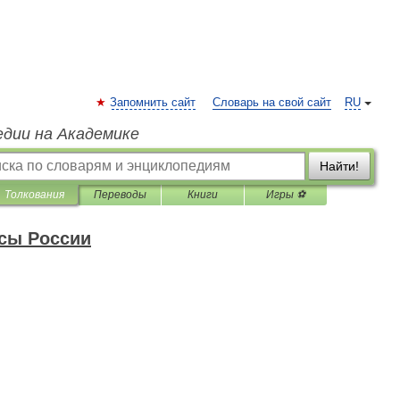
Запомнить сайт
Словарь на свой сайт
RU
едии на Академике
Найти!
Толкования
Переводы
Книги
Игры ⚽
сы России