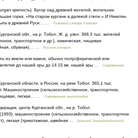
urgan крепость). Бугор над древней могилой, могильник.
льшая горка. «На старом кургане в далекой степи.» И.Никитин.
асыпь в древней Руси… …
Толковый словарь Ушакова
рганской обл., на р. Тобол. Ж. д. узел. 368,3 тыс. жителей
енное, транспортное и др.), химическая, пищевая
вейная, обувная)… …
Русская история
пь из земли или камня, обычно полусферической или
ячелетия до нашей эры до 14 15 вв. нашей эры …
Современная
урганской области, в России, на реке Тобол. 365,1 тыс.
. Машиностроение (сельскохозяйственное, транспортное,
 пищевая, легкая… …
Современная энциклопедия
ерации, центр Курганской обл., на р. Тобол.
(1993), машиностроение (сельскохозяйственное, транспортное
ат), легкая (трикотажная, швейная …
Большой Энциклопедический