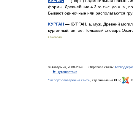
КУРГАН
— (тюрк.) надмогильная насыпь и
формы. Древнейшие 4 3 го тыс. до н. э., п
Бывают одиночные или располагаются г
КУРГАН
— КУРГАН, а, муж. Древний могил
курганный, ая, ое. Толковый словарь Оже
Ожегова
© Академик, 2000-2026
Обратная связь:
Техподдерж
👣 Путешествия
Экспорт словарей на сайты
, сделанные на PHP,
Jo