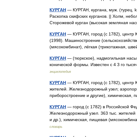
КУРГАН
— КУРГАН, кургана, муж. (турец. k
Раскопка скифских курганов. || Холм, небо
Сторожевой курган (высокая земляная н
КУРГАН
— КУРГАН, город (с 1782), центр Ку
(1998). Машиностроение (сельскохозяйств
(мясокомбинат), лёгкая (трикотажная, ш
КУРГАН
— (тюркское), надмогильная насы
конической формы. Известен с 4 3 го тыс
энциклопедия
КУРГАН
— КУРГАН, город (с 1782), центр К
жителей. Железнодорожный узел; аэропорт
приборостроение и другие), химическая,
КУРГАН
— город (с 1782) в Российской Фед
Железнодорожный узел. 363 тыс. жителей 
и др.), химическая, пищевая (мясокомбин
словарь