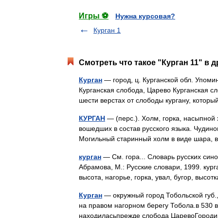
Игры ⚽
Нужна курсовая?
Курган 1
Смотреть что такое "Курган 11" в д
Курган
— город, ц. Курганской обл. Упомин
Курганская слобода, Царево Курганская с
шести верстах от слободы кургану, кото
КУРГАН
— (перс.). Холм, горка, насыпной
вошедших в состав русского языка. Чудино
Могильный старинный холм в виде шара,
курган
— См. гора... Словарь русских син
Абрамова, М.: Русские словари, 1999. кург
высота, нагорье, горка, увал, бугор, высо
Курган
— окружный город Тобольской губ., 
на правом нагорном берегу Тобола.в 530 в. 
находиласьпрежде слобода ЦаревоГород