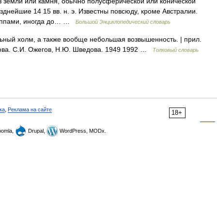
з земли или камня, обычно полусферической или конической
озднейшие 14 15 вв. н. э. Известны повсюду, кроме Австралии.
руппами, иногда до… …
Большой Энциклопедический словарь
ьный холм, а также вообще небольшая возвышенность. | прил.
гова. С.И. Ожегов, Н.Ю. Шведова. 1949 1992 …
Толковый словарь
ка
,
Реклама на сайте
18+
omla,
Drupal,
WordPress, MODx.